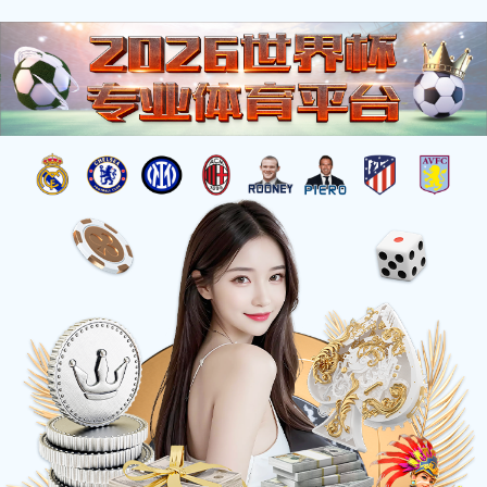
注册入口
乐动平台
APP与网页版入口｜
畅享全球体育赛事与数据服务
欢迎访问
乐动平台
，提供全面覆盖足球、篮
球、电竞等项目的赛事资讯与数据内容， 支持
APP下载
与
网页使用
，每日同步更新千场比
赛，聚焦热门体育内容， 助您轻松获取赛事动
态，掌握比赛节奏。
手机App
网页版