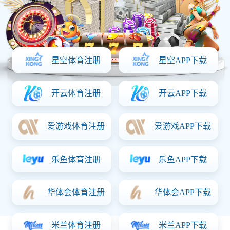
别松劲了！海牛4连胜后放2天假 遭
遇4连败！间歇期后连战三大高手
2026-06-05 19:41
68 次阅读
首页
/
体育资讯
中超联赛激战正酣，青岛海牛队在经历一波4连胜的
甜蜜期后，球队主帅果断放假2天以作调整。然而假