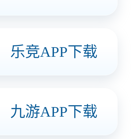
推荐平台
米兰milan下载
金年会
开云体育
米兰官网
爱游戏下载
mk体育下载