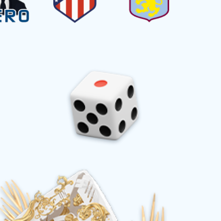
首页
/
体育资讯
榜单不仅反映了球员在季后赛中的即时表
·布伦森力压群雄高居榜首，而尼克斯队更
数据亮眼，却仅位列第五，这无疑引发了球