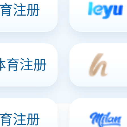
建议其2026
斯坦·瓦林卡近日遭遇职业生涯...
假 遭遇4连败
历一波4连胜的甜蜜期后，球队主帅...
正负值-4.2
心锋线陈林坚以场均18.5分的亮眼...
雄鹿绿军梁子
凯尔特人这对宿敌的恩怨再度升级...