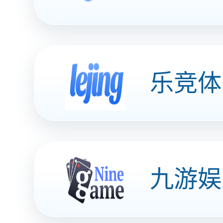
乐动平台
乐动平台-乐动（中国）一站式服务平
台 ✅eson推荐🌈「2026好运滚滚」
s
【官方授权】✅ 成立于2008年7月，
注册资金2500万，是一家生产各类互
联网平台产品的厂家，是一家集科
研、生产、销售为一体的互联网平台
产品企业。乐动平台-乐动（中国）一
站式服务平台只有注重产品质量，才
可以走得更远，才可以赢得未来。我
们公司用优良的产品为广大客户提供
一站式平台服务和新型互联网平台产
品！