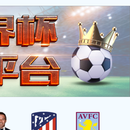
注册入口
赛事与数据服务
持
APP下载
与
网页使用
，每日同步更新
握比赛节奏。