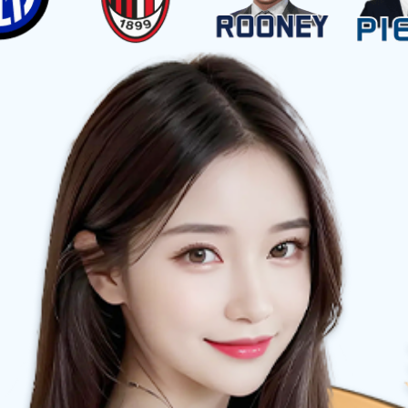
森居首尼克斯包揽前三 文班仅排第五
更新了最新一期的FMVP（总决赛最有价值球员）排行榜，这份
化。令人瞩目的是，纽约尼克斯队成为最大赢家，其核心后卫杰伦
外的是，备受关注的圣安东尼奥马刺新星维克托·文班亚马，尽管