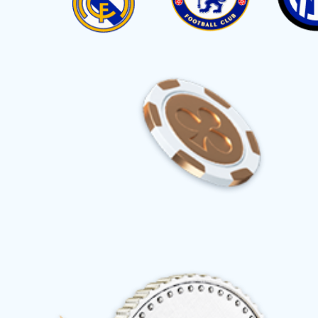
官网更新FMVP排行榜：布伦
2026-06-05 19:41
72 次阅读
随着NBA季后赛战火重燃，联盟官方今日
现，更揭示了本赛季季后赛格局的微妙变
是史无前例地包揽了榜单前三名。令人意
迷与专家的广泛讨论。