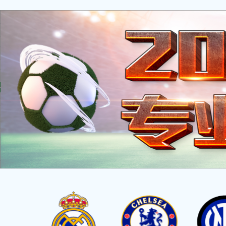
乐动平台
AP
欢迎访问
乐动平台
，提供全面覆盖足
千场比赛，