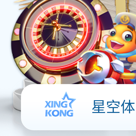
布伦森领跑，尼克斯统
在最新的FMVP排行榜中，杰伦·布伦森
出高效火力，更在组织串联上展现了顶级控
尼克斯队内的兰德尔与巴雷特紧随其后，
学：没有绝对的单打英雄，而是通过多人
力，正是这份榜单背后最核心的竞争力体
文班亚马仅列第五：潜力
作为本赛季最受关注的新秀，维克托·文
最新一期的FMVP排行榜上，他仅排在第
干扰，但在进攻体系的融入、关键回合的
数据虽然华丽，但距离真正左右比赛胜负的