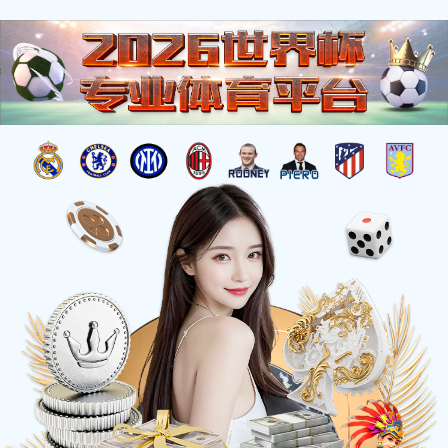
注册入口
乐动平台
APP与网页版入口｜
畅享全球体育赛事与数据服务
欢迎访问
乐动平台
，提供全面覆盖足球、篮
球、电竞等项目的赛事资讯与数据内容， 支持
APP下载
与
网页使用
，每日同步更新千场比
赛，聚焦热门体育内容， 助您轻松获取赛事动
态，掌握比赛节奏。
手机App
网页版